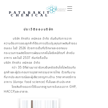
PATARAKIT
CHEMICAL
ประวัติของบริษัท
บริษัท ภัทรกิจ เคมิคอล จำกัด เริ่มต้นกิจการจาก
ความต้องการของลูกค้าที่ต้องการปรับปรุงคุณภาพสินค้าของ
ตนเอง ในปี 2526 ด้วยการเป็นที่ปรึกษาและออกแบบ
กระบวนการผลิตโดยการพัฒนาเทคโนโลยีเคมีภัณฑ์ สำหรับ
อาหาร และในปี 2537 เริ่มก่อตั้งเป็น
บริษัท ภัทรกิจ เคมิคอล จำกัด
กว่า 35 ปีที่ผ่านมาเรายังคงยืนหยัดเติบโตไปพร้อมกับ
ลูกค้าและผู้ประกอบการอุตสาหกรรมอาหารไทย ด้วยทีมงาน
ที่มากประสบการณ์และผู้เชียวชาญทางด้าน วิทยาศาสตร์การ
อาหาร (อังกฤษ: food science) ทั้งในและต่างประเทศ
โดยสินค้าของเราได้รับมาตรฐานการรับรองจาก GHP,
HACCP,และฮาลาล.