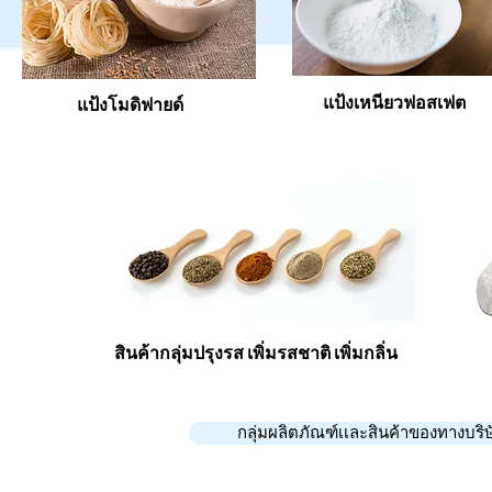
แป้งเหนียวฟอสเฟต
แป้งโมดิฟายด์
สินค้ากลุ่มปรุงรส เพิ่มรสชาติ เพิ่มกลิ่น
กลุ่มผลิตภัณฑ์เเละสินค้าของทางบริษั