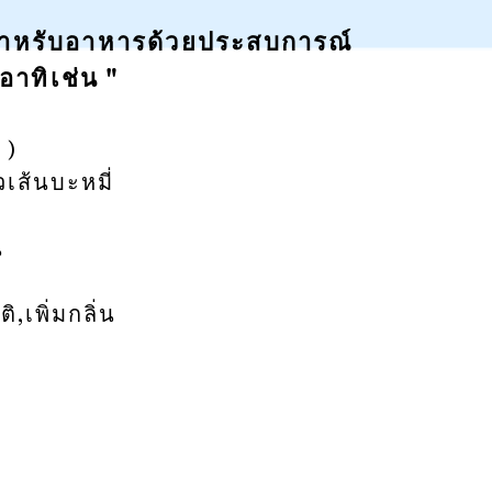
์สำหรับอาหารด้วยประสบการณ์
 อาทิเช่น "
h
)
วเส้นบะหมี่
น
ิ,เพิ่มกลิ่น