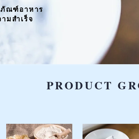
ต ภั ณ ฑ์ อ า ห า ร
ว า
ม สำ เ ร็ จ
PRODUCT GR