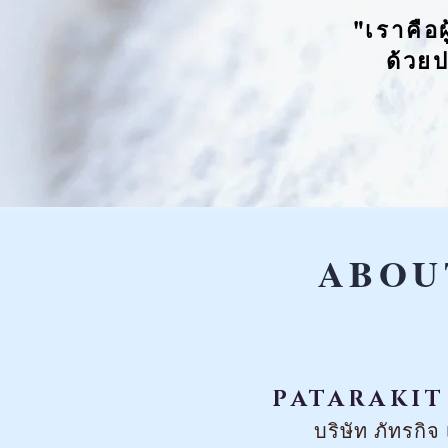
"
เ ร า คื อ 
ด้ ว
ย ป 
ABOU
PATARAKIT
บริษัท ภัทรกิจ