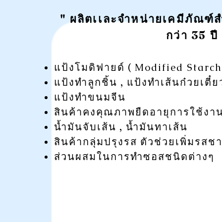
" ผลิตเเละจำหน่ายเคมีภัณฑ
กว่า 35 ปี
แป้งโมดิฟายด์ (
Modified Starc
แป้งทำลูกชิ้น , แป้งทำเส้นก๋วยเตี๋ย
แป้งทำขนมจีน
สินค้าคงคุณภาพยืดอายุการใช้งา
น้ำมันจับเส้น , น้ำมันทาเส้น
สินค้ากลุ่มปรุงรส ตัวช่วยเพิ่มรสชาต
ส่วนผสมในการทำซอสชนิดต่างๆ