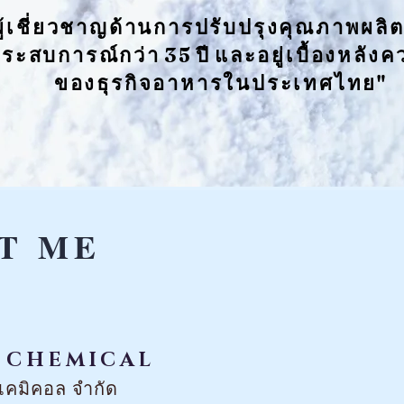
ผู้ เ ชี่ ย ว ช า ญ ด้ า น ก า ร ป รั บ ป รุ ง คุ ณ ภ า พ ผ ลิ 
ร ะ ส บ ก า
ร ณ์ ก ว่ า 3 5 ปี แ ล ะ อ ยู่ เ บื้ อ ง ห ลั ง
ค 
ข อ ง ธุ ร กิ จ อ
า ห า ร ใ น
ป ร ะ เ ท ศ ไ ท ย
"
T
ME
 CHEMICAL
 เคมิคอล จำกัด